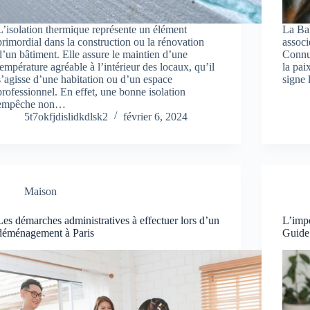
L’isolation thermique représente un élément
La Bal
primordial dans la construction ou la rénovation
associ
d’un bâtiment. Elle assure le maintien d’une
Connu
température agréable à l’intérieur des locaux, qu’il
la pai
s’agisse d’une habitation ou d’un espace
signe
professionnel. En effet, une bonne isolation
empêche non…
5t7okfjdislidkdlsk2
février 6, 2024
Maison
Les démarches administratives à effectuer lors d’un
L’impo
déménagement à Paris
Guide